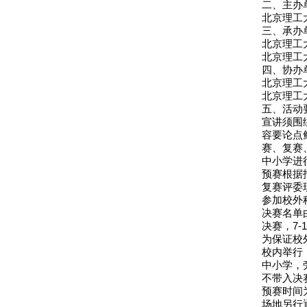
二、主办
北京理工
三、承办
北京理工
北京理工
四、协办
北京理工
北京理工
五、活动
宣讲须围
容要论点
赛、复赛
中小学进行
预赛根据
复赛评委
参加校外
决赛名单
决赛，7-
为保证校
校内举行
中小学，
不带入决
预赛时间为
场地另行