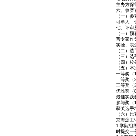
主办方保
六、参赛
（一）参
可单人，
七、评审
（一）预
普专家作
实验、表
（二）选
（三）选
（四）校
（五）本
一等奖（1
二等奖（2
三等奖（3
优胜奖（8
最佳实践奖
参与奖（
获奖选手
（六）比
京海淀工
1.学院
时提交一