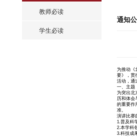
教师必读
通知公
学生必读
为推动《
要》，贯
活动，通
一、主题
为突出北
历和体会
的重要作
准。
演讲比赛
1.普及
2.本学
3.科技