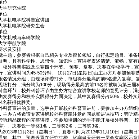
单位
大学研究生院
单位
大学机电学院科普宣讲团
大学机电学院研究生会
单位
大学机械与车辆学院
大学宇航学院
要求及安排
绕主题，参赛者根据自己相关专业及擅长领域，自行拟定题目、准备P
鲜明，具有科学性、思想性、知识性；宣讲者表述清楚、流畅，富有
、校外科普实践及决赛四个环节。 预赛、复赛、决赛在学校举行，宣
，宣讲时间为45-50分钟。 10月27日(星期日)由主办方对参加预
报名情况分组，由现场评委打分，每组得分最高的前6名进入复赛。
现场打分，满分均为100分，现场得分最高的前14名将被聘为第三届
科普环节，校外科普环节由主办方结合宣讲学校老师的意见评分，满分
由复赛得分和校外实践得分共同决定，其中复赛得分占90%，校外实
14名获得优胜奖。
外科普宣讲的质量，选手在开展校外科普宣讲前，要参加主办方组织
，主办方将邀请专家讲解校外科普应注意的问题和讲课技巧；旁听精
旁听精品课程的完整讲授，不参加培训的选手不能开展校外科普。 
赛）。决赛设一等奖1名，二等奖2名，三等奖3名。
2013年11月3日（星期日），复赛时间为2013年11月10日（星期
通知。其中，预赛设置在研究生楼，比赛当天研教一层会有赛区示意