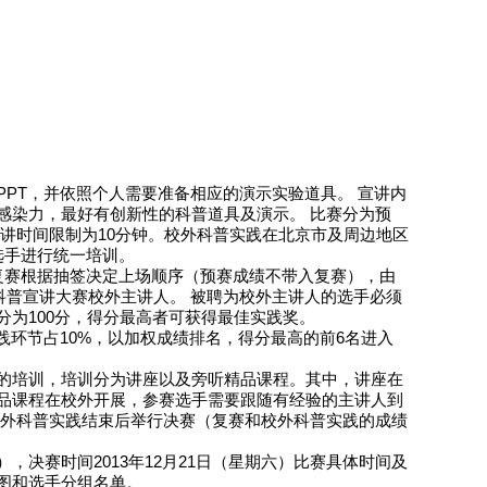
PT，并依照个人需要准备相应的演示实验道具。 宣讲内
感染力，最好有创新性的科普道具及演示。 比赛分为预
讲时间限制为10分钟。校外科普实践在北京市及周边地区
赛选手进行统一培训。
复赛根据抽签决定上场顺序（预赛成绩不带入复赛），由
科普宣讲大赛校外主讲人。 被聘为校外主讲人的选手必须
为100分，得分最高者可获得最佳实践奖。
践环节占10%，以加权成绩排名，得分最高的前6名进入
的培训，培训分为讲座以及旁听精品课程。其中，讲座在
品课程在校外开展，参赛选手需要跟随有经验的主讲人到
校外科普实践结束后举行决赛（复赛和校外科普实践的成绩
日），决赛时间2013年12月21日（星期六）比赛具体时间及
图和选手分组名单。