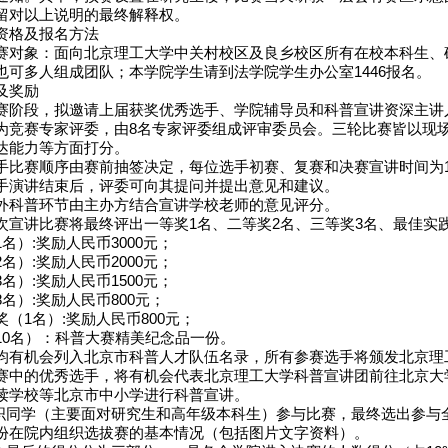
留对以上说明的最终解释权。
资格及报名方法
赛对象：面向北京理工大学中关村校区及良乡校区所有在校本科生、
也可多人组成团队；本学院学生请到法学院学生办公室1446报名。
及奖励
赛阶段，拟邀请上届获奖优秀选手、学院辅导员和科普宣讲资深主讲
为竞赛专家评委，由8名专家评委组成评审委员会。三轮比赛皆以现
达能力等方面打分。
手比赛顺序由赛前抽签决定，每位选手初赛、复赛和决赛宣讲时间为1
手演讲结束后，评委可向其提问并提出意见和建议。
外科普环节由主办方结合宣讲学校老师的意见评分。
次宣讲比赛将最终评出一等奖1名、二等奖2名、三等奖3名、最佳实践
名）:奖励人民币3000元；
名）:奖励人民币2000元；
名）:奖励人民币1500元；
名）:奖励人民币800元；
（1名）:奖励人民币800元；
10名）：科普大赛精美纪念品一份。
均有机会列入北京市科普人才队伍名录，所有参赛选手将颁发北京理
赛中的优秀选手，将有机会代表北京理工大学科普宣讲团前往北京大
读学校等北京市中小学进行科普宣讲。
组织同学（主要面对研究生和高年级本科生）参与比赛，最终选出参
份在院内组织选拔赛的基本情况（包括图片文字资料）。