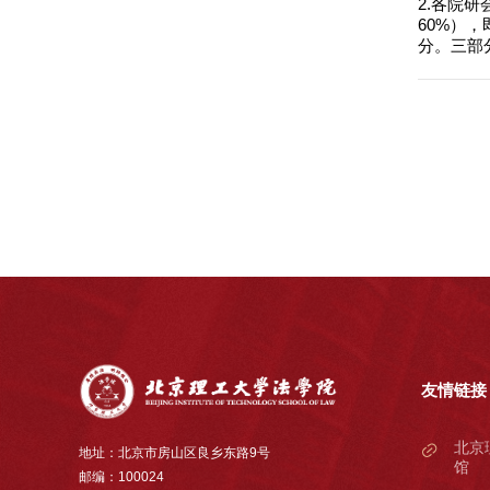
2.各院
60%）
分。三部
友情链接
北京
地址：北京市房山区良乡东路9号
馆
邮编：100024