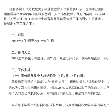
德育答辩工作是我校关于毕业生教育工作的重要环节，也为毕业生回
顾整理自己大学四年来的经验教训、人生感悟提供了良好的契机。根据学
校《关于加强
2011
年毕业生教育和开展德育答辩工作的通知》的要求，
特制定如下工作方案：
一、时间
2011
年
5
月
7
日至
2011
年
6
月
1
日
二、参与人员
2011
届本科生，班主任、辅导员、专业老师代表、联系班级处级干部
三、工作安排
（一）宣传动员及个人总结阶段（
5
月
7
日—
5
月
11
日）
我校德育答辩的主题是“大学
青春
人生”，积极动员力求让每位毕业生
的思考，对人生未来的憧憬。用自己的心灵总结自己四年的生命，为大
每个人对自己成长的积淀，对同窗四年的纪念，更是对未来的约定。
要求每个毕业生结合自己的成长经历，认真回顾自己大学四年的学习生