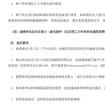
4
、每个学生需以个人为单位进行陈述。
5
、每个学生进行陈述时都应用录音设备进行录音，各班指定专人进行
励有条件的班级拍摄视频资料，答辩会结束后，要注意妥善保存文字、
（四）成绩评定及论文装订（参见附件《北京理工大学本科生德育答辩
四、相关要求
1
、各班级在
5
月
12
日（下午
6
点前）向辅导员提交经班主任修改过的德
2
、每位毕业生在
5
月
21
日前完成德育答辩论文，纸质版和电子版于
5
月
班长统一交到学生办公室
1446
，电子版发至
bitfaxueyuan@163.com.
（按
3
、德育答辩会期间推选本班级校友联络负责人，成立法学院
2007
级校
4
、各班答辩会时间根据实际情况安排，提前邀请参加答辩会的嘉宾，
5
、答辩会结束后，及时提交各班的德育答辩新闻稿。