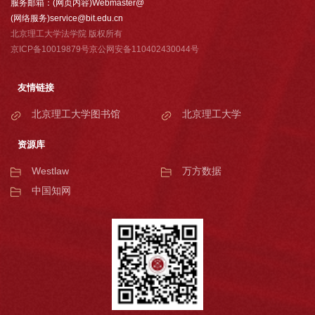
服务邮箱：(网页内容)Webmaster@
(网络服务)service@bit.edu.cn
北京理工大学法学院 版权所有
京ICP备10019879号京公网安备110402430044号
友情链接
北京理工大学图书馆
北京理工大学
资源库
Westlaw
万方数据
中国知网