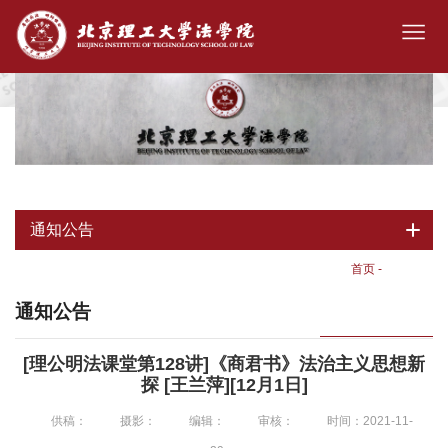
通知公告
首页
-
通知公告
通知公告
[理公明法课堂第128讲]《商君书》法治主义思想新
探 [王兰萍][12月1日]
供稿：
摄影：
编辑：
审核：
时间：2021-11-