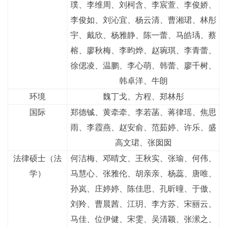
璞、李维周、刘柯含、李宸萱、李俊娇、
李俊如、刘沁宜、杨云清、曹湘珺、林彤
宇、戴欣、杨雅静、陈一蕾、马皓瑀、蔡
榕、廖秋梅、李昀烨、赵琬琪、李青蕾、
徐偲凌、温鹏、李心萌、韩蕾、廖千树、
韩卓洋、牛朗
环境
魏丁戈、方程、郑林彤
国际
郑德铖、黄牵牵、李若菡、蒋律瑶、焦思
雨、李霞燕、赵安俞、范茹婷、许乐、盛
高文珺、张囡囡
法律硕士（法
何洁梅、邓晴文、王秋实、张瑜、何伟、
学）
马慧心、张雅伦、胡亲亲、杨蕊、唐唯、
孙岚、庄婷婷、陈佳思、孔昕曈、于傲、
刘羚、曹晨茜、江玥、李方苏、宋丽云、
马佳、位伊健、宋雯、吴清颖、张潆之、