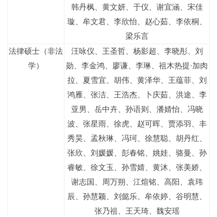
韩丹枫、黄文妍、于仪、谢宜涵、宋佳
璇、牟文君、李欣怡、赵心茹、李依桐、
梁乐言
法律硕士（非法
汪咏仪、王圣哲、杨影超、李晓彤、刘
学）
勋、李金鸿、廖谦、李琳、祖木热提·加肉
拉、夏雪宜、胡伟、黄泽华、王蕴菲、刘
鸿雁、张洁、王浩杰、卜庆茹、洪途、李
亚男、岳中卉、孙语则、潘婧怡、冯晓
波、张星雨、徐虎、赵可晖、贾添羽、丰
秀昊、孟秋琳、冯珂、徐慧聪、胡丹红、
张欣、刘媛媛、彭春铭、姚娃、骆曼、孙
睿敏、徐文玉、孙雪婧、黄沐、张美娇、
谢志国、周万朔、江煊铭、高阳、袁玮
辰、孙慧颖、刘懿乐、牟依婷、谷明慧、
张乃祖、王天琦、魏安瑶