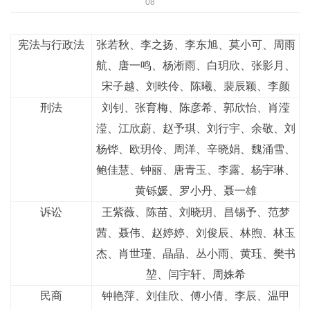
08
宪法与行政法
张若秋、李之扬、李东旭、莫小可、周雨
航、唐一鸣、杨淅雨、白玥欣、张影月、
宋子越、刘昳伶、陈曦、裴辰颖、李颜
刑法
刘钊、张育梅、陈彦希、郭欣怡、肖滢
滢、江欣蔚、赵予琪、刘行宇、余敬、刘
杨铧、欧玥伶、周洋、辛晓娟、魏涌雪、
鲍佳慧、钟丽、唐青玉、李露、杨宇琳、
黄铄媛、罗小丹、聂一雄
诉讼
王紫薇、陈苗、刘晓玥、昌锡予、范梦
茜、聂伟、赵婷婷、刘俊辰、林煦、林玉
杰、肖世瑾、晶晶、丛小雨、黄珏、樊书
堃、闫宇轩、周姝希
民商
钟艳萍、刘佳欣、傅小倩、李辰、温甲