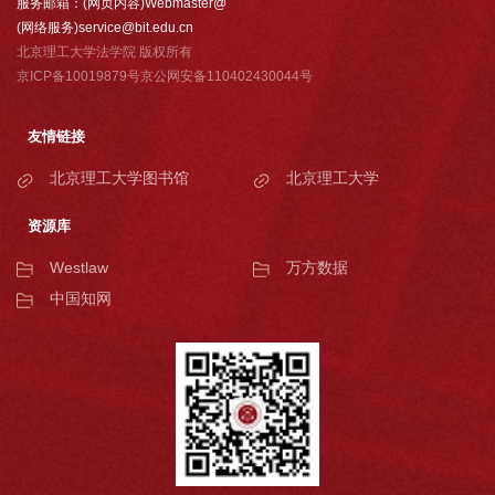
服务邮箱：(网页内容)Webmaster@
(网络服务)service@bit.edu.cn
北京理工大学法学院 版权所有
京ICP备10019879号京公网安备110402430044号
友情链接
北京理工大学图书馆
北京理工大学
资源库
Westlaw
万方数据
中国知网