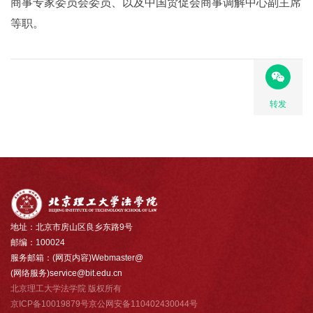
商事专家委员会委员、以及中国贸促会商事调解中心副主席
等职。
转发
地址：北京市房山区良乡东路9号
邮编：100024
服务邮箱：(网页内容)Webmaster@
(网络服务)service@bit.edu.cn
北京理工大学法学院 版权所有
京ICP备10019879号京公网安备110402430044号