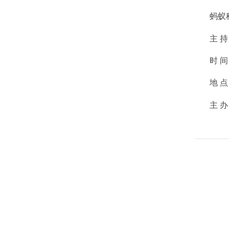
蚂蚁
主 
时 间
地 
主 