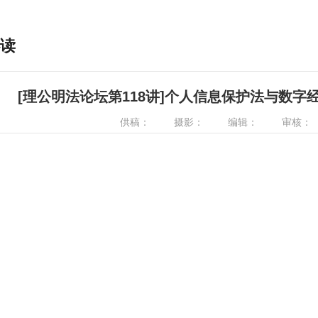
读
[理公明法论坛第118讲]个人信息保护法与数字经济
供稿：
摄影：
编辑：
审核：