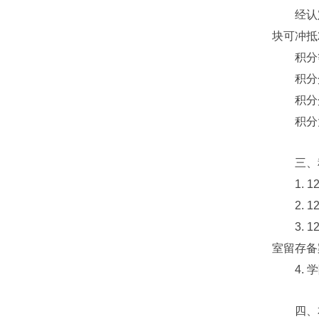
经认定的
块可冲抵
积分等于
积分介于
积分介于
积分大于
三、积
1. 1
2. 1
3. 1
室留存备
4. 学
四、本