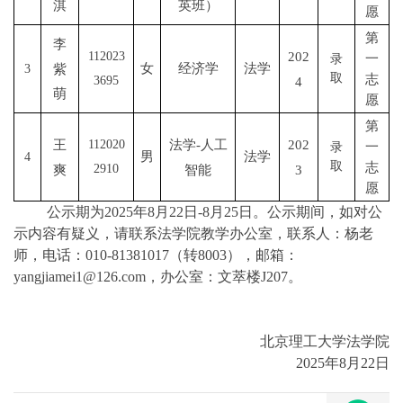
淇
英班）
愿
第
李
202
112023
一
录
女
经济学
法学
紫
3
取
志
4
3695
萌
愿
第
王
法学-人工
202
112020
一
录
男
法学
4
取
志
爽
智能
3
2910
愿
公示期为2025年8月22日-8月25日。公示期间，如对公
示内容有疑义，请联系法学院教学办公室，联系人：杨老
师，电话：010-81381017（转8003），邮箱：
yangjiamei1@126.com，办公室：文萃楼J207。
北京理工大学法学院
2025年8月22日