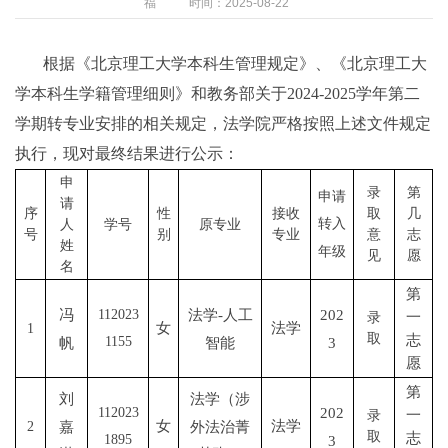
福
时间：2025-08-22
根据《北京理工大学本科生管理规定》、《北京理工大
学本科生学籍管理细则》和教务部关于2024-2025学年第二
学期转专业安排的相关规定，法学院严格按照上述文件规定
执行，现对最终结果进行公示：
申
录
第
申请
请
序
性
接收
取
几
转入
人
学号
原专业
号
别
专业
意
志
姓
年级
见
愿
名
第
冯
法学-人工
202
112023
一
录
女
法学
1
取
志
帆
智能
3
1155
愿
第
刘
法学（涉
202
112023
一
录
女
法学
嘉
外法治菁
2
取
志
3
1895