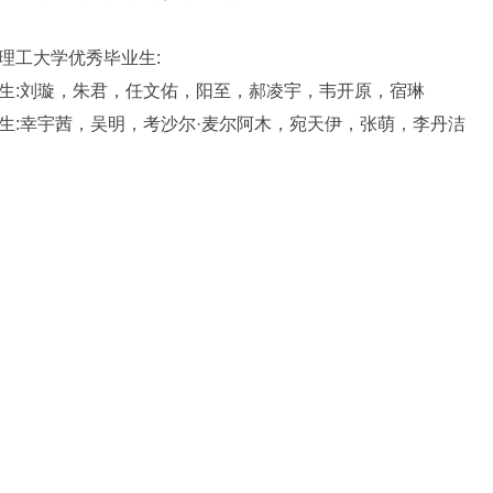
工大学优秀毕业生:
:刘璇，朱君，任文佑，阳至，郝凌宇，韦开原，宿琳
幸宇茜，吴明，考沙尔·麦尔阿木，宛天伊，张萌，李丹洁
排名不分先后)
晓龙)