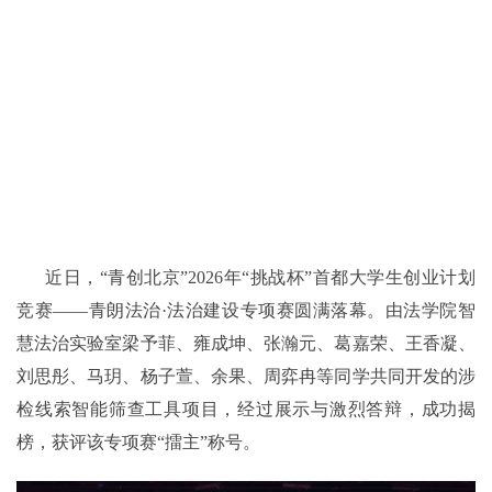
近日，“青创北京”2026年“挑战杯”首都大学生创业计划
竞赛——青朗法治·法治建设专项赛圆满落幕。由法学院智
慧法治实验室梁予菲、雍成坤、张瀚元、葛嘉荣、王香凝、
刘思彤、马玥、杨子萱、余果、周弈冉等同学共同开发的涉
检线索智能筛查工具项目，经过展示与激烈答辩，成功揭
榜，获评该专项赛“擂主”称号。