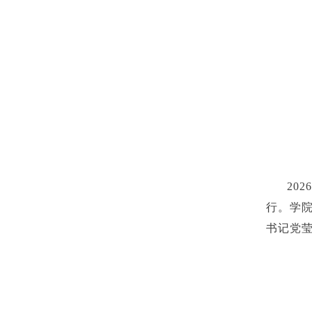
20
行。学院
书记党