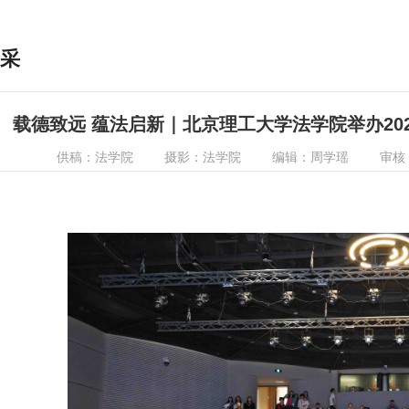
采
载德致远 蕴法启新｜北京理工大学法学院举办20
供稿：法学院
摄影：法学院
编辑：周学瑶
审核