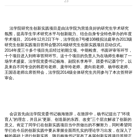
23
法学院研究生创新实践项目是由法学院为营造良好的研究生学术研究
氛围，提高学生学术研究水平与创新能力、结合自身专业特色举办的年度
学术项目。2014年12月2日下午，法学院在7号楼108模拟法庭举办2013级
研究生创新实践项目答辩会暨2014级研究生创新实践项目启动仪式。
2014年度三十多个项目先后经过初期立项、中期检查、书面评审等环节，
十个项目进入到终审答辩环节。这十个项目的负责人为在场师生奉献了一
场学术盛宴。法学院党委书记杨海、副院长李寿平、团委书记聂宁宁，以
及来自不同专业的韩君玲老师、庞华玲老师、龚向前老师、杨华权老师、
王国语老师出席答辩会，法学院2014级全体研究生共同参与了本次答辩评
审会。
会议首先由法学院党委书记杨海致辞，在致辞中，杨书记提出了“环境
育人”的理念，并且从“更新、创造新的东西、改变”三个层次解读了创新的
意义。肯定了同学们在创新实践项目当中所做出的不懈努力，同时希望同
学们在今后的创新实践中要从掌握全面而扎实的理论学习出发，在深入了
解的基础上进行创新实践。随后杨海书记宣布了本届创新实践项目答辩正