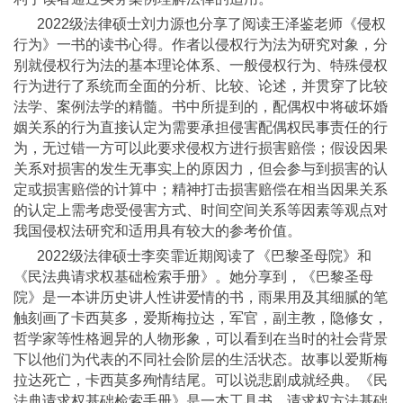
2022级法律硕士刘力源也分享了阅读王泽鉴老师《侵权
行为》一书的读书心得。作者以侵权行为法为研究对象，分
别就侵权行为法的基本理论体系、一般侵权行为、特殊侵权
行为进行了系统而全面的分析、比较、论述，并贯穿了比较
法学、案例法学的精髓。书中所提到的，配偶权中将破坏婚
姻关系的行为直接认定为需要承担侵害配偶权民事责任的行
为，无过错一方可以此要求侵权方进行损害赔偿；假设因果
关系对损害的发生无事实上的原因力，但会参与到损害的认
定或损害赔偿的计算中；精神打击损害赔偿在相当因果关系
的认定上需考虑受侵害方式、时间空间关系等因素等观点对
我国侵权法研究和适用具有较大的参考价值。
2022级法律硕士李奕霏近期阅读了《巴黎圣母院》和
《民法典请求权基础检索手册》。她分享到，《巴黎圣母
院》是一本讲历史讲人性讲爱情的书，雨果用及其细腻的笔
触刻画了卡西莫多，爱斯梅拉达，军官，副主教，隐修女，
哲学家等性格迥异的人物形象，可以看到在当时的社会背景
下以他们为代表的不同社会阶层的生活状态。故事以爱斯梅
拉达死亡，卡西莫多殉情结尾。可以说悲剧成就经典。《民
法典请求权基础检索手册》是一本工具书，请求权方法基础