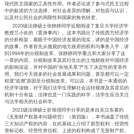
现代民主国家的工具性作用。作者还论述了参与式民主过程
中的叙述的方法选择、对社会差异的理解，对包容与认识，
以及对公民社会的局限性和国家的角色转变。
2020级法律硕士张静静同学近期阅读了复旦大学经济学
教授兰小欢的《置身事内》。这本书跳出了传统西方经济学
的分析框架，着眼于中国经济发展的现实，讲的是中国经济
的故事。作者首先从微观的地方政府的权利与事务入手，讲
到1994年的分税制改革。张静静同学重点和大家分享了这
一章的内容。分税制改革及其衍生出的土地财政对中国经济
的影响深远，并对中国的“央地关系”产生了决定性的变革作
用。我们今天很多的社会发展成果和问题，甚至都可以一定
程度“追溯”原因至分税制改革。可以说，本书是一本通俗的
经济学读物，对于我们法学生理解社会运转规律及其背后的
机制十分有益；法律也是一门实践的科学，法学生应当关注
与法学相关的社会科学。
2021级法律硕士折旭强同学分享的是来自吴汉东著的
《无形财产权基本问题研究》（第四版），本书涵盖了传统
三大知识产权的内容，在此基础上介绍了新型权利：经营性
资标记权、经营性资信权。上述的权利构成了无形财产权。