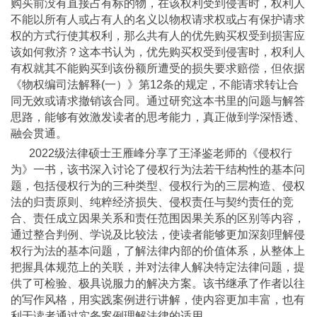
购买前没有直接占有标的物，在该权利受到侵害时，权利人
不能以所有人或占有人的名义以物权请求权或占有保护请求
权的方式行使其权利，那么共有人的优先购买权受到损害应
该如何救济？这本书认为，优先购买权受到侵害时，权利人
有权就其不能购买到该份额所遭受的损失要求赔偿，但依据
《物权编司法解释(一）》第12条的规定，不能请求转让合
同无效或请求撤销该合同。通过研究这本书里的问题与解答
思路，能够有效激发读者的思考能力，真正做到学深悟透、
融会贯通。
2022级法律硕士王雁峰分享了王泽鉴老师的《侵权行
为》一书，该书深入讨论了侵权行为法若干结构性的基本问
题，包括侵权行为的三种类型、侵权行为的三层构造、侵权
法的归责原则、纯粹经济损失、侵权责任与契约责任的竞
合、责任成立因果关系和责任范围因果关系的区别等内容，
通过整合判例、学说及比较法，使读者能够更加深刻理解侵
权行为法的基本问题，了解法律内部的价值体系，从整体上
把握具体规范上的关联，并对法律人解决特定法律问题，提
供了可检验、极具说服力的解决方案。该书继承了作者以往
的写作风格，用实践案例进行讲解，使内容更加丰富，也有
利于读者通过实务案例理解法律的适用。