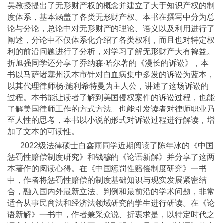
吴教授提出了无形财产权的概念并建立了大于知识产权的制
度体系，基本涵盖了各类无形财产权。本书在撰写中分为总
论与分论，总论中对无形财产的理论、语义以及利用进行了
阐述，分论中不仅体系化介绍了各类权利，而且也对特定权
利的前沿问题进行了分析，对学习了解无形财产大有裨益。
折旭强同学还分享了乔纳森∙哈尔著的《漫长的诉讼》，本
书以马萨诸塞州沃本市针对白血病集中多发的诉讼为蓝本，
以其代理律师杨∙施利希特曼为主人公，讲述了这场诉讼的
过程。本书能让读者了解到美国侵权案件的诉讼过程，也能
了解美国律师工作的方式方法。也能引发读者对律师职业乃
至人性的思考，本书以小说的形式对诉讼过程进行解读，增
加了文本的可读性。
2022级法律硕士白鑫雨同学近期阅读了陈年冰的《中国
惩罚性赔偿制度研究》和钱穆的《论语新解》并分享了这两
本著作的阅读心得。在《中国惩罚性赔偿制度研究》一书
中，作者将惩罚性赔偿的制度基础知识与现实发展紧密结
合，融入国内外最新立法、判例和最前沿的学术问题，非常
适合从事民商法和经济法领域研究的学生进行研读。在《论
语新解》一书中，作者兼采众说、折衷求是，以特定时代之