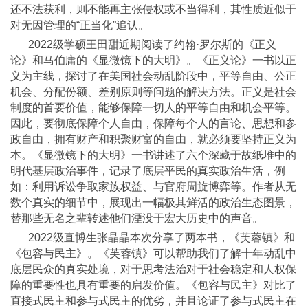
还不法获利，则不能再主张侵权或不当得利，其性质近似于
对无因管理的“正当化”追认。
2022级学硕王田甜近期阅读了约翰·罗尔斯的《正义
论》和马伯庸的《显微镜下的大明》。《正义论》一书以正
义为主线，探讨了在美国社会动乱阶段中，平等自由、公正
机会、分配份额、差别原则等问题的解决方法。正义是社会
制度的首要价值，能够保障一切人的平等自由和机会平等。
因此，要彻底保障个人自由，保障每个人的言论、思想和参
政自由，拥有财产和积聚财富的自由，就必须要坚持正义为
本。《显微镜下的大明》一书讲述了六个深藏于故纸堆中的
明代基层政治事件，记录了底层平民的真实政治生活，例
如：利用诉讼争取家族权益、与官府周旋博弈等。作者从无
数个真实的细节中，展现出一幅极其鲜活的政治生态图景，
替那些无名之辈转述他们湮没于宏大历史中的声音。
2022级直博生张晶晶本次分享了两本书，《芙蓉镇》和
《包容与民主》。《芙蓉镇》可以帮助我们了解十年动乱中
底层民众的真实处境，对于思考法治对于社会稳定和人权保
障的重要性也具有重要的启发价值。《包容与民主》对比了
直接式民主和参与式民主的优劣，并且论证了参与式民主在