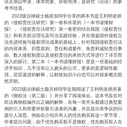
语言加以申述，体求简要、辞取明净，是研究《论语》的参
考书佳选。
2022级法律硕士杨荟加同学分享的两本书是王利明老师
的《侵权责任法研究》第一卷和肖星的《一本书读懂财
报》，《侵权责任法研究》第一卷密切结合我国《侵权责任
法》和有关前沿理论及司法实践经验，并在借鉴国外侵权立
法先进经验与最新理论成果的基础上，针对我国侵权责任法
的内容体系、归责原则、责任构成要件、免责和减轻责任事
由、数人侵权制度以及侵权责任的承担方式等进行了详尽而
深入的探讨。第二本《一本书读懂财报》里是一些基础的经
济学知识，几乎没有让人挠头的公式，更多的是逻辑性极
强，层层递进的解释，让财政知识小白也可以对很多概念豁
然开朗。
2022级法律硕士颜月婷同学近期阅读了王利明老师所著
的《物权法（第二版）》并分享了阅读体会。这本书旨在对
民法典物权编作出正确的解释，在每一章开头都通过典型案
例的引入和简要评析吸引读者的兴趣，并且提出有争议的问
题引人深思。例如在介绍共有人的优先购买权这一章节里，
作者提出问题：由于优先购买权不是物权，优先购买权人在