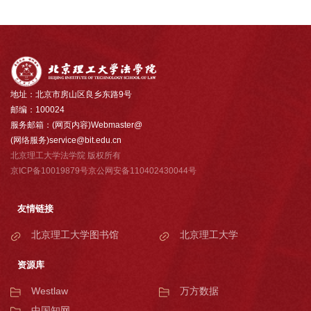
地址：北京市房山区良乡东路9号
邮编：100024
服务邮箱：(网页内容)Webmaster@
(网络服务)service@bit.edu.cn
北京理工大学法学院 版权所有
京ICP备10019879号京公网安备110402430044号
友情链接
北京理工大学图书馆
北京理工大学
资源库
Westlaw
万方数据
中国知网