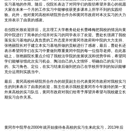
实习基地的作用。随后，倪院长表达了对同学们的殷切希望并衷心的祝愿
大家在未来一个月的工作实习中能够收获更多课本上所学不到的实践经
验。此外，他对黄冈高校科研院所合作办和黄冈市政府对本次实习的大力
支持表示了由衷的感谢。
在倪院长致欢迎辞后，北京理工大学教务处处长曹峰梅把我校的情况向黄
冈中院进行了简单的介绍并对实习的同学表示了欢迎。曹处长强调了我校
落实实习基地的认真负责的工作态度并对黄冈市政府和中院的大力支持、
张艳丽院长对于建立本实习基地所做的贡献进行了感谢，最后，曹处长还
表示希望同学们在实习中要做到尊重黄冈中院的每一位指导老师。在此基
础上，张艳丽院长重点介绍了我校法学院的发展状况和优势学科，希望同
学们能够珍惜此次实习机会、陶冶自己的人文情怀，明确自己的实习目
的、实习角色、定位，在实习结束后做到把自己在学校所学到的知识能够
充分运用到实践当中。
最后，黄冈高校科研院所合作办的胡昊副主任代表黄冈市政府对我校实习
生的到来表示了由衷的欢迎，陈主任表示我校是黄冈市今年接待的第一支
外来高校的实习队伍，黄冈市政府对我们给寄予厚望并希望与我校建立长
期实习合作关系。
黄冈市中院早在2000年就开始接待各高校的实习生来此实习，2013年后