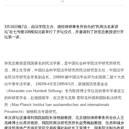
21
3月16日晚7点，由法学院主办、德恒律师事务所协办的“民商法名家讲
坛”在七号楼108模拟法庭举行了开坛仪式，并邀请到了孙宪忠教授进行开
坛第一讲。
孙宪忠教授是我国著名的民法学家，是中国社会科学院法学研究所研究
员，博士生导师，中国社会科学院法学研究所民法研究室主任，中国法学
会民法学研究会常务副会长。
1999
年被中国法学会评为全国第二届十大杰
出中青年法学家。
1993
年
4
月至
1995
年
5
月，获德国洪堡基金会
（
Alexander von Humbolt Stiftung
）专为取得博士学位后的青年学者设立
的科研奖学金，赴德国留学，在汉堡马克斯·普郎克外国和国际私法研究
所（
Max-Planck Institut fuer auslaendisches and internationals
Privatrecht
）做物权法专题研究。
本次讲坛还邀请到我院副院长张艳丽教授、北京德恒律师事务所合伙人王
兆峰博士出席并致辞。我院民商法研究所所长赵秀梅副教授、住房和城乡
建设部房地产市场监管司交易权属处副处长王策博士、国务院法制办政府