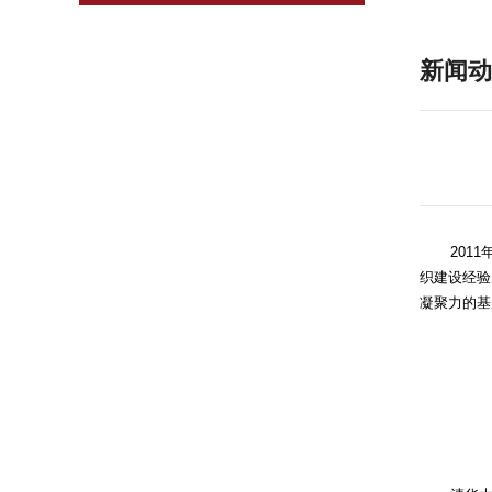
新闻动
2011
织建设经验
凝聚力的基