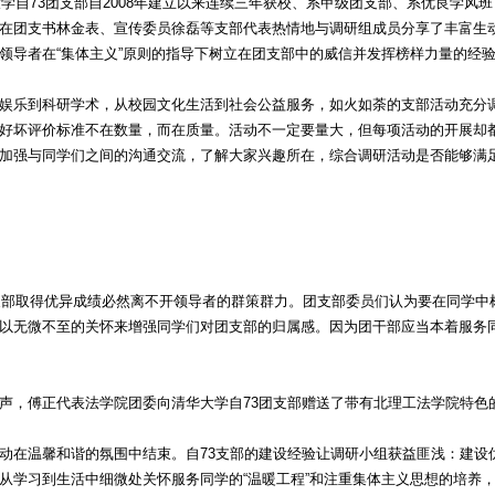
学自73团支部自
2008
年建立以来连续三年获校、系甲级团支部、系优良学风班
在团支书林金表、宣传委员徐磊等支部代表热情地与调研组成员分享了丰富生
领导者在“集体主义”原则的指导下树立在团支部中的威信并发挥榜样力量的经
乐到科研学术，从校园文化生活到社会公益服务，如火如荼的支部活动充分调
好坏评价标准不在数量，而在质量。活动不一定要量大，但每项活动的开展却
加强与同学们之间的沟通交流，了解大家兴趣所在，综合调研活动是否能够满
支部取得优异成绩必然离不开领导者的群策群力。团支部委员们认为要在同学中
以无微不至的关怀来增强同学们对团支部的归属感。因为团干部应当本着服务
，傅正代表法学院团委向清华大学自73团支部赠送了带有北理工法学院特色
温馨和谐的氛围中结束。自73支部的建设经验让调研小组获益匪浅：建设优
从学习到生活中细微处关怀服务同学的“温暖工程”和注重集体主义思想的培养，