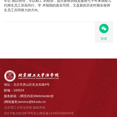
牢记“德以明理，学以精工”的校训，提出新校训既是建校七十年来我校几
代师生员工崇高尚行、学 术报国的真实写照，又是新的历史时期全校师
生员工共同努力的方向。
转发
地址：北京市房山区良乡东路9号
邮编：100024
服务邮箱：(网页内容)Webmaster@
(网络服务)service@bit.edu.cn
北京理工大学法学院 版权所有
京ICP备10019879号京公网安备110402430044号