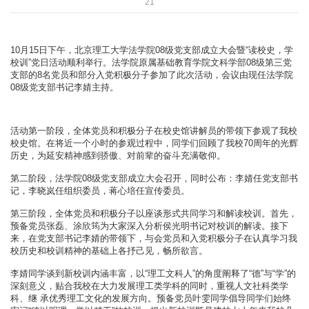
21
10月15日下午，北京理工大学法学院08级党支部成立大会暨“读校史，学
校训”党日活动顺利举行。法学院原属基础教育学院文科学部08级第三党
支部的8名党员和部分入党积极分子参加了此次活动，会议由现任法学院
08级党支部书记李婧主持。
活动第一阶段，全体党员和积极分子在校史馆讲解员的带领下参观了我校
校史馆。在将近一个小时的参观过程中，同学们回顾了我校70周年的光辉
历史，为延安精神感到骄傲、对前辈的奋斗充满敬仰。
第二阶段，法学院08级党支部成立大会召开，同时公布：李婧任党支部书
记，李晓岚任组织委员，蒋心培任宣传委员。
第三阶段，全体党员和积极分子以座谈形式共同学习和解读校训。首先，
预备党员张磊、涂欣筠为大家深入分析侯光明书记对校训的解读。接下
来，在党支部书记李婧的带领下，与会党员和入党积极分子在认真学习我
校历史和校训精神的基础上各抒己见，畅所欲言。
李婧同学谈到新校训内涵丰富，以“理工文科人”的角度阐释了“德”与“学”的
深刻意义，贴合我校在大力发展理工类学科的同时，重视人文社科类学
科、继 承优秀理工文化的发展方向。预备党员叶雯同学倡导同学们始终