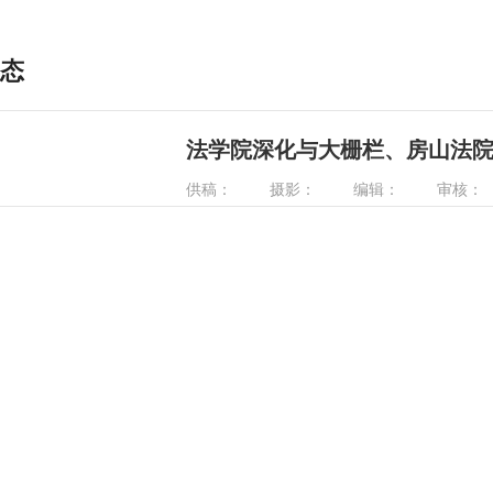
态
法学院深化与大栅栏、房山法
供稿：
摄影：
编辑：
审核：