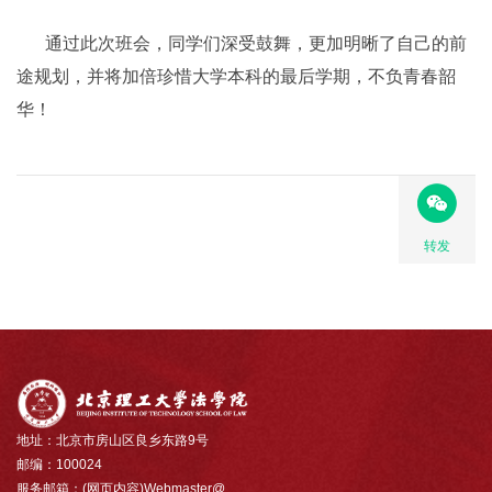
通过此次班会，同学们深受鼓舞，更加明晰了自己的前
途规划，并将加倍珍惜大学本科的最后学期，不负青春韶
华！
转发
地址：北京市房山区良乡东路9号
邮编：100024
服务邮箱：(网页内容)Webmaster@