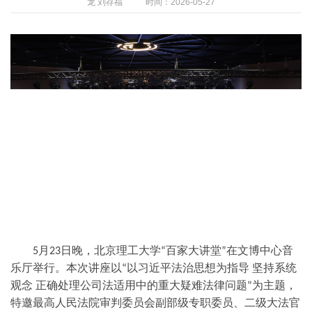
龙 刘存福
时间：2026-05-27
月
日晚，北京理工大学
百家大讲堂
在文博中心音
5
23
“
”
乐厅举行。本次讲座以
以习近平法治思想为指导 坚持系统
“
观念 正确处理公司法适用中的重大疑难法律问题
为主题，
”
特邀最高人民法院审判委员会副部级专职委员、二级大法官