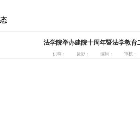
态
法学院举办建院十周年暨法学教育
供稿：
摄影：
编辑：
审核：