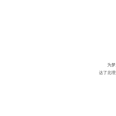
为梦启
达了北理