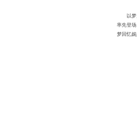
以梦为
率先登场
梦回忆娓