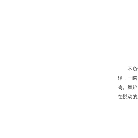
不负韶
绎，一瞬
鸣。舞蹈《
在悦动的