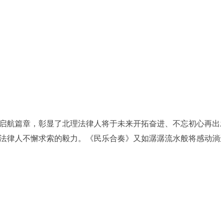
航篇章，彰显了北理法律人将于未来开拓奋进、不忘初心再出
法律人不懈求索的毅力。《民乐合奏》又如潺潺流水般将感动淌