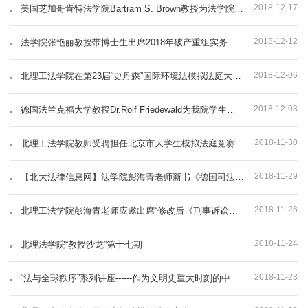
2018-12-17
美国芝加哥肯特法学院Bartram S. Brown教授为法学院学生开展讲座
2018-12-12
法学院张艳丽教授带博士生出席2018年破产重组实务研讨会
2018-12-06
北理工法学院在第23届“史丹森”国际环境法模拟法庭大赛东亚赛区选拔赛中获冠军
2018-12-03
德国法兰克福大学教授Dr.Rolf Friedewald为我院学生讲授 人工智能与法律问题
2018-11-30
北理工法学院教师受聘担任北京市大学生模拟法庭竞赛评委
2018-11-29
【北大法律信息网】法学院彭海青老师新书《德国司法危机与改革 ——中德司法改革比较与相互启示》出版
2018-11-26
北理工法学院彭海青老师应邀出席“修改后《刑事诉讼法》实施重点问题研讨会”
2018-11-24
北理法学院“教授沙龙”第十七期
2018-11-23
“法与全球秩序”系列讲座------作为文明史重大时刻的中美贸易战