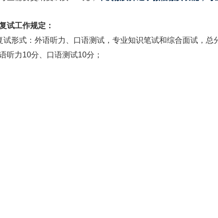
复试工作规定：
形式：外语听力、口语测试，专业知识笔试和综合面试，总分
力10分、口语测试10
分；
知识笔试20分，笔试时间2
小时；
试60分，面试时间不少于20
分钟。
复试合格拟录取的考生需参加政审，政审不合格考生取消录取
保证复试公平公正，复试要求、程序，复试结果均进行公示。
：68913511
复试权重：
绩＝初试总成绩×50％+
（复试成绩×5
）×50％
考生应依据相应学科总成绩排名确定。
报名、复试及录取：