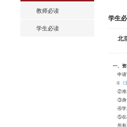
教师必读
学生必
学生必读
北
一、资
申请调
①
《
②准
③身份
④学历
⑤在校
所有考