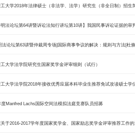
工大学2018年法律硕士（非法学、法学）研究生（非全日制）招生
明法论坛第64讲暨诉讼法知行讲坛第10讲】我国民事诉讼证据的审判问题
明法论坛第63讲暨仲裁周专场]国际商事争议的解决：规则与方法[杜焕芳]
理工大学法学院研究生国家奖学金评审细则（试行）
工大学法学院2018年接收优秀应届本科毕业生推荐免试攻读硕士学
8年度Manfred Lachs国际空间法模拟法庭竞赛队员招募
关于2016-2017学年度国家奖学金、国家励志奖学金评审推荐工作