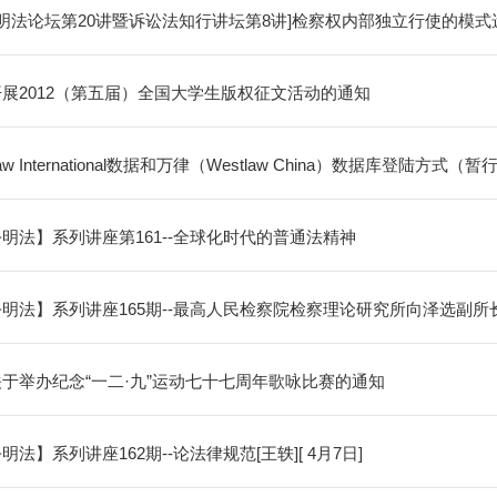
公明法论坛第20讲暨诉讼法知行讲坛第8讲]检察权内部独立行使的模式选择[
展2012（第五届）全国大学生版权征文活动的通知
law International数据和万律（Westlaw China）数据库登陆方式（暂
明法】系列讲座第161--全球化时代的普通法精神
明法】系列讲座165期--最高人民检察院检察理论研究所向泽选副所
于举办纪念“一二·九”运动七十七周年歌咏比赛的通知
明法】系列讲座162期--论法律规范[王轶][ 4月7日]