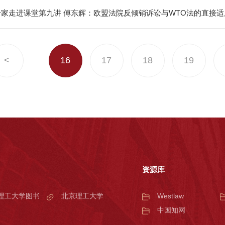
专家走进课堂第九讲 傅东辉：欧盟法院反倾销诉讼与WTO法的直接适
<
16
17
18
19
资源库
理工大学图书
北京理工大学
Westlaw
中国知网