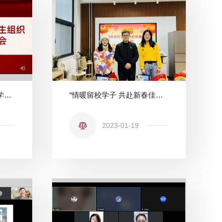
风雨兼程，继往开来 | 法学院学生组织工作总结暨表彰大会
“情暖留校学子 共赴新春佳节”——法学院慰问寒假留校生
2023-01-19