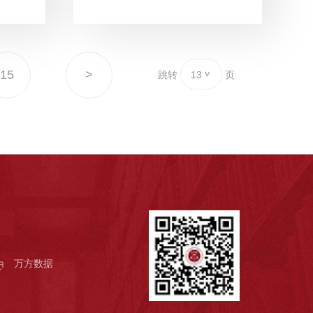
15
>
跳转
13
页
万方数据