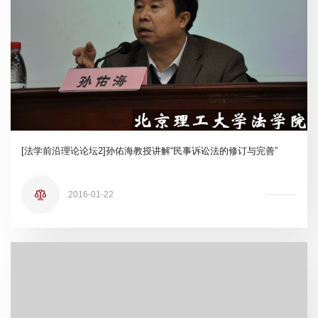
[法学前沿理论论坛2]孙佑海教授讲解“民事诉讼法的修订与完善”
2016-01-22