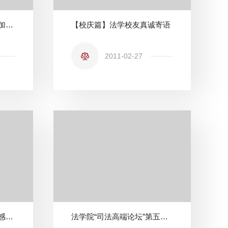
我校空间法研究所学者参加第53届国际空间法论坛并作学术报告
【校庆篇】法学校友真诚寄语
2011-02-27
美国密西西比大学国家遥感、航空与航天法中心主任Joanne Irene Gabrynowicz教授访问我校并作学术讲座
法学院“司法高端论坛”第五期——民行检察监督制度的当代趋势