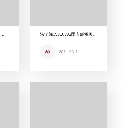
【校庆篇】法学院“理公明法”系列讲座之十二暨“司法高端论坛”第四期－－寻求庭审方式改革的新动力
法学院09310802团支部积极组织初春会操活动
2011-03-11