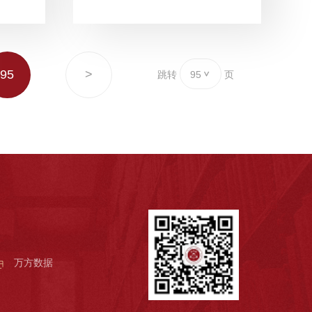
95
>
跳转
95
页
万方数据