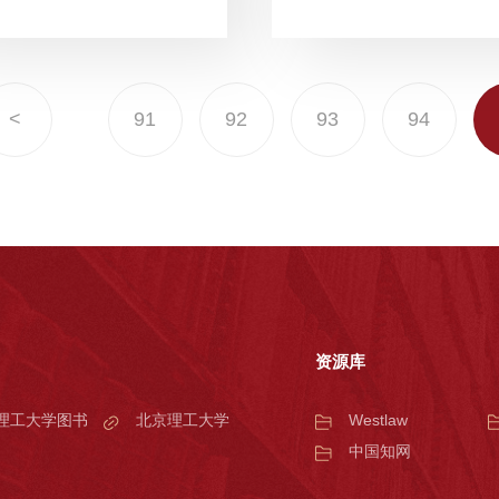
<
91
92
93
94
资源库
理工大学图书
北京理工大学
Westlaw
中国知网