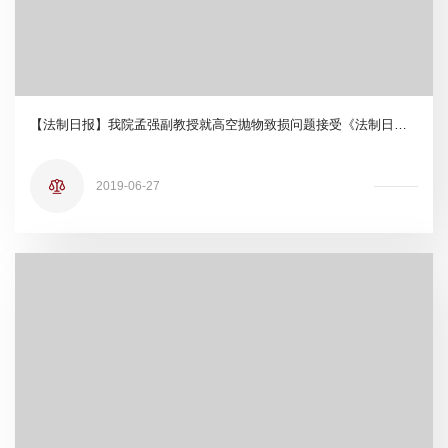
【法制日报】我院孟强副教授就高空抛物致损问题接受《法制日报》采访
2019-06-27