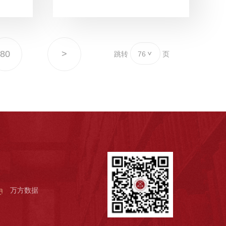
80
>
跳转
76
页
万方数据