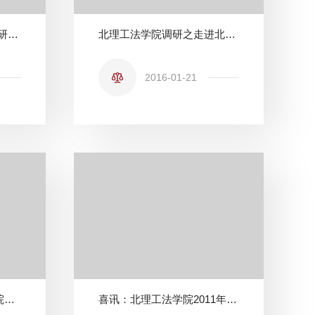
北京电信向北理工法学院研究生新生赠送3G手机
北理工法学院调研之走进北京外国语大学
2016-01-21
【“理公明法”论坛】法学院实践研究周系列讲座之一
喜讯：北理工法学院2011年国家司法考试再创佳绩