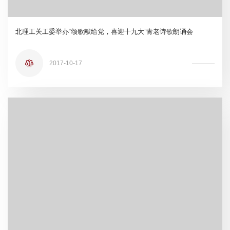
北理工关工委举办“颂歌献给党，喜迎十九大”青老诗歌朗诵会
2017-10-17