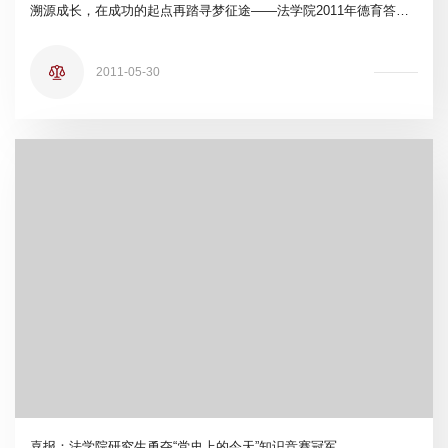
溯源成长，在成功的起点再踏寻梦征途——法学院2011年德育答辩圆满结束
2011-05-30
喜报：法学院研究生勇夺“党史上的今天”知识竞赛冠军