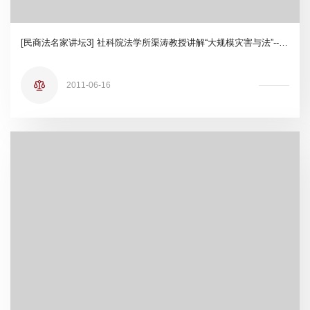
[民商法名家讲坛3] 社科院法学所渠涛教授讲解“大规模灾害与法”--“21世纪学科前沿”系列学术讲座
2011-06-16