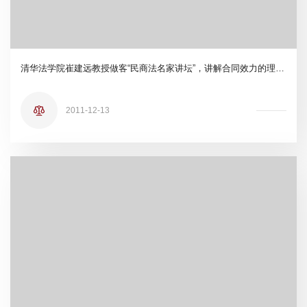
清华法学院崔建远教授做客“民商法名家讲坛”，讲解合同效力的理论与实践--“21世纪学科前沿”学术讲座
2011-12-13