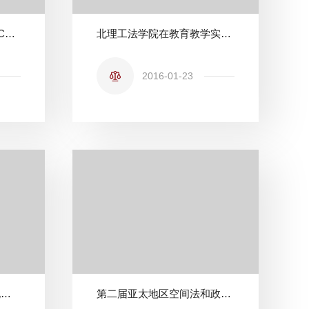
中国空间法学会第十一届CASC杯曼弗雷德·拉克斯国际空间法模拟法庭竞赛暨专题研讨会在北理工成功举行
北理工法学院在教育教学实践基地开展新生入学教育
2016-01-23
北京理工大学法学院获“北京知识产权法院2015年度志愿服务优秀团队”称号
第二届亚太地区空间法和政策论坛筹备会议在法学院召开