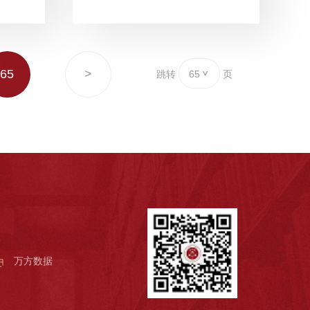
65
>
跳转
65
页
万方数据