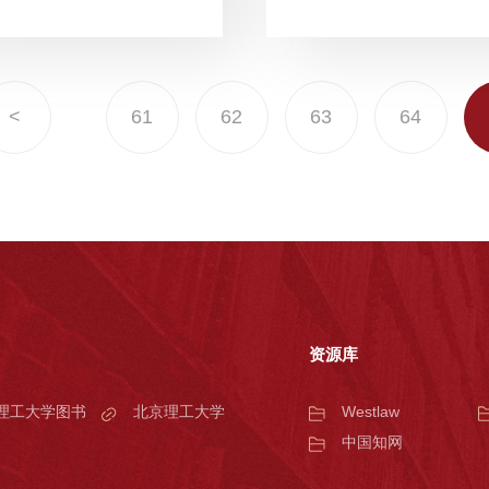
<
61
62
63
64
资源库
理工大学图书
北京理工大学
Westlaw
中国知网