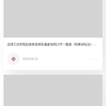
北理工法学院彭海青老师应邀参加田口守一教授《刑事诉讼法》第七版中译本发布暨中日刑诉法最新发展座谈会
2019-06-12