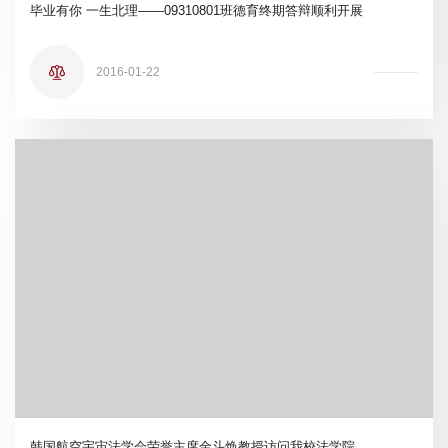
毕业有你 一生北理——09310801班德育终期答辩顺利开展
2016-01-22
韩国航空宇宙法学会荣誉主席金斗焕教授访问我校法学院