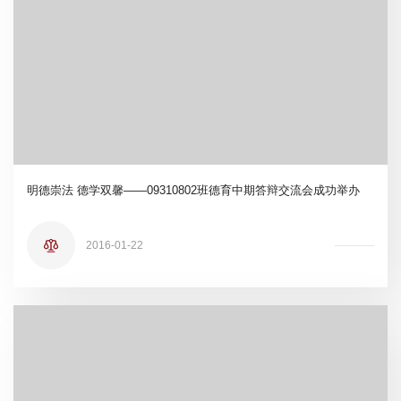
明德崇法 德学双馨——09310802班德育中期答辩交流会成功举办
2016-01-22