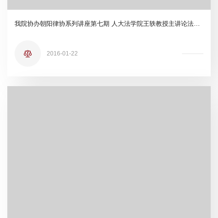
我院协办朝阳律协系列讲座第七期 人大法学院王轶教授主讲论法律规范--21世纪学科前沿学术讲座
2016-01-22