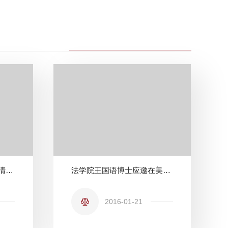
法学院刘毅老师应邀参加清华大学“国家理性与现代国家”国际学术研讨会
法学院王国语博士应邀在美国密西西比大学国家遥感及航空航天法中心做讲座
2016-01-21