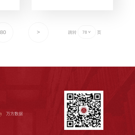
80
>
跳转
78
页
万方数据