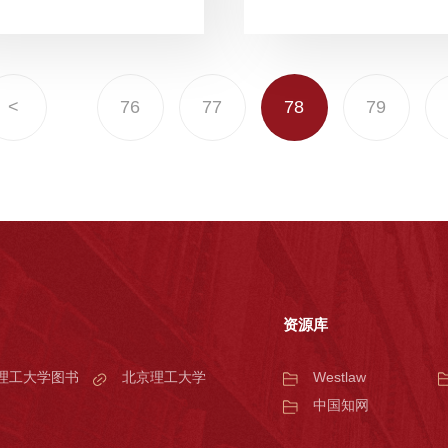
<
76
77
78
79
资源库
理工大学图书
北京理工大学
Westlaw
中国知网